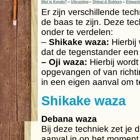
Wat is Kendo?
–
Uitrusting
–
Shinai & Bokken
–
Etiquett
Er zijn verschillende te
de baas te zijn. Deze tec
onder te verdelen:
–
Shikake waza:
Hierbi
dat de tegenstander een 
– Oji waza:
Hierbij word
opgevangen of van richt
in een eigen aanval om t
Shikake waza
Debana waza
Bij deze techniek zet je 
aanval in op het moment