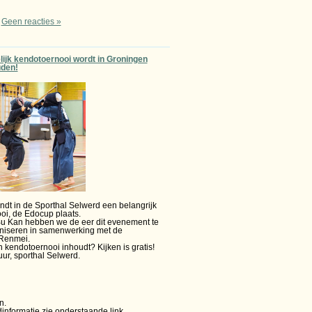
|
Geen reacties »
lijk kendotoernooi wordt in Groningen
den!
ndt in de Sporthal Selwerd een belangrijk
oi, de Edocup plaats.
Bu Kan hebben we de eer dit evenement te
niseren in samenwerking met de
Renmei.
 kendotoernooi inhoudt? Kijken is gratis!
ur, sporthal Selwerd.
n.
informatie zie onderstaande link.