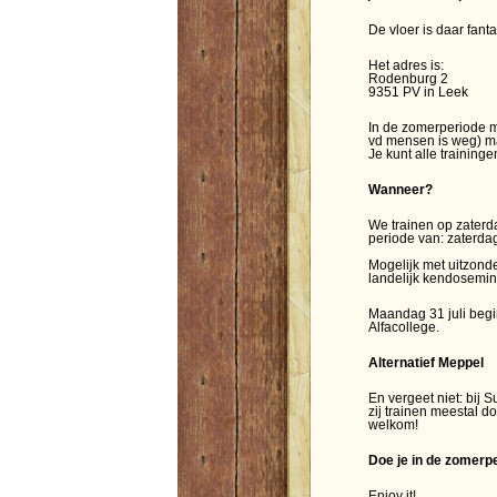
De vloer is daar fanta
Het adres is:
Rodenburg 2
9351 PV in Leek
In de zomerperiode m
vd mensen is weg) 
Je kunt alle training
Wanneer?
We trainen op zaterd
periode van: zaterdag
Mogelijk met uitzonde
landelijk kendosemin
Maandag 31 juli begi
Alfacollege.
Alternatief Meppel
En vergeet niet: bij
zij trainen meestal d
welkom!
Doe je in de zomerp
Enjoy it!