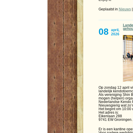
Geplaatst in
Nieuws
Lande
08
gehou
april,
2026
Op zondag 12 april vi
landelijk kendotoerno
Als vereniging Shin 
mogen (helpen) orga
Nederlandse Kendo 
Nieuwsgierig wat zo’n
Het begint om 10:00 u
Het adres is:
Eikenlaan 288
9741 EW Groningen.
Er is een kantine ope
Voor nadere wedstrijd