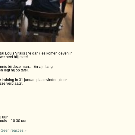
al Louis Vitalis (7e dan) les komen geven in
we heel blij mee!
ennis bij deze man… En zijn lang
legt hij op tafel.
 training in 31 januari plaatsvinden, door
ze verplaatst.
0 uur
ouis – 10:30 uur
|
Geen reacties »