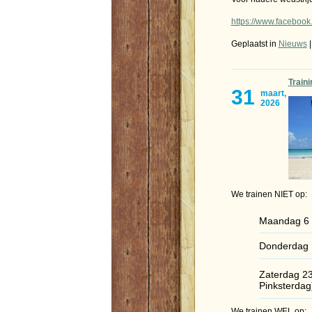
https://www.facebo
Geplaatst in
Nieuws
Traini
31
maart,
2026
We trainen NIET op:
Maandag 6 a
Donderda
Zaterdag 2
Pinksterd
We trainen WEL op: