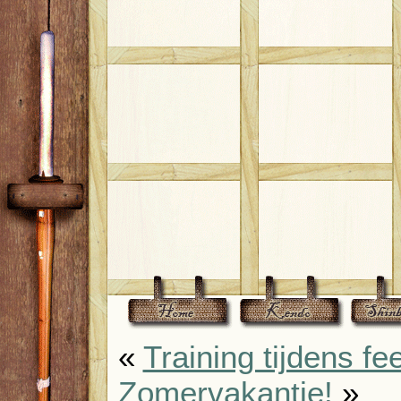
«
Training tijdens f
Zomervakantie!
»