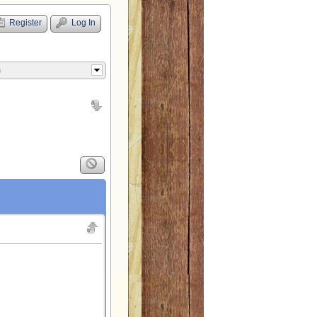
Register
Log In
m