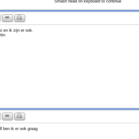
Smash head on keyboard to continue
i en ik zijn er ook.
tin
8 ben ik er ook graag