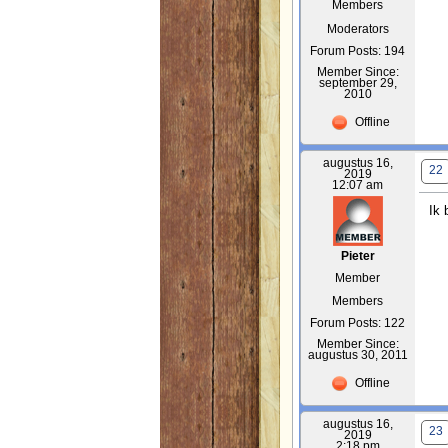
Members
Moderators
Forum Posts: 194
Member Since:
september 29,
2010
Offline
augustus 16,
22
2019
12:07 am
Ik 
Pieter
Member
Members
Forum Posts: 122
Member Since:
augustus 30, 2011
Offline
augustus 16,
23
2019
2:18 pm