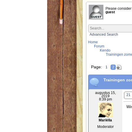
Please consider 
guest
Advanced Search
Home
Forum
Kendo
Trainingen zo
Page:
1
2
Trainingen z
augustus 15,
21
2019
8:39 pm
Win
Mariëlla
Moderator