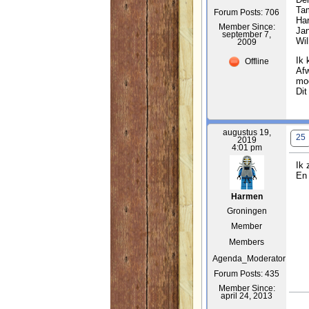
Ta
Forum Posts: 706
Har
Member Since:
Jan
september 7,
Wi
2009
Ik 
Offline
Afw
mo
Dit
augustus 19,
25
2019
4:01 pm
Ik 
En 
Harmen
Groningen
Member
Members
Agenda_Moderator
Forum Posts: 435
Member Since:
april 24, 2013