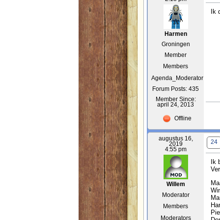
Ik 
Harmen
Groningen
Member
Members
Agenda_Moderator
Forum Posts: 435
Member Since:
april 24, 2013
Offline
augustus 16,
24
2019
4:55 pm
Ik 
Ver
Maa
Willem
Wi
Moderator
Mar
Ha
Members
Pie
Moderators
De