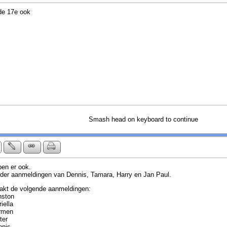
de 17e ook
Smash head on keyboard to continue
ben er ook.
der aanmeldingen van Dennis, Tamara, Harry en Jan Paul.
kt de volgende aanmeldingen:
nston
iella
rmen
ter
nnis