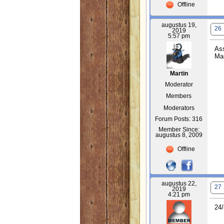
Offline
augustus 19,
26
2019
5:57 pm
Ass
Mar
Martin
Moderator
Members
Moderators
Forum Posts: 316
Member Since:
augustus 8, 2009
Offline
augustus 22,
27
2019
4:21 pm
24/