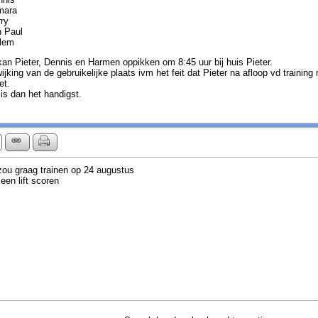
mara
ry
 Paul
llem
kan Pieter, Dennis en Harmen oppikken om 8:45 uur bij huis Pieter.
ijking van de gebruikelijke plaats ivm het feit dat Pieter na afloop vd trainin
et.
 is dan het handigst.
zou graag trainen op 24 augustus
een lift scoren