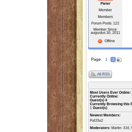
Pieter
Member
Members
Forum Posts: 122
Member Since:
augustus 30, 2011
Offline
Page:
1
2
All RSS
Most Users Ever Online:
Currently Online:
Guest(s)
4
Currently Browsing this 
1
Guest(s)
Newest Members:
PafJ3u2
Moderators:
Martin: 316, 