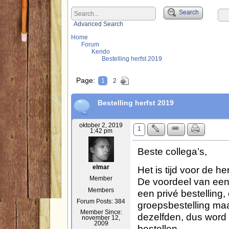
Search
Advanced Search
Home
Forum
Kendo
Bestelling herfst 2019
Page:
1
2
Bestelling herfst 2019
oktober 2, 2019
1
1:42 pm
Beste collega’s,
Het is tijd voor de he
elmar
Member
De voordeel van een 
Members
een privé bestelling, 
Forum Posts: 384
groepsbestelling maa
Member Since:
dezelfden, dus word 
november 12,
2009
bestellen.