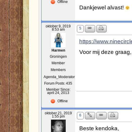
Offline
Dankjewel alvast!
oktober 9, 2019
5
8:53 am
https://www.ninecirc
Voor mij deze graag, 
Harmen
Groningen
Member
Members
Agenda_Moderator
Forum Posts: 435
Member Since:
april 24, 2013
Offline
oktober 21, 2019
6
1:55 pm
Beste kendoka,