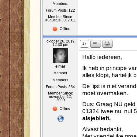
Members
Forum Posts: 122
Member Since:
augustus 30, 2011
Offline
oktober 26, 2019
17
12:33 pm
Hallo iedereen,
Ik heb in principe v
elmar
Member
alles klopt, hartelijk
Members
De lijst is niet veran
Forum Posts: 384
moet overmaken.
Member Since:
november 12,
2009
Dus: Graag NU geld
Offline
01324 twee nul nul 5
alsjeblieft.
Alvast bedankt,
Met vriendelijke groe