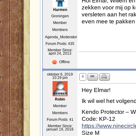
Hoi Elmar, Willem e
zekken voor mij op k
Harmen
versleten aan het r
Groningen
even mee te pakken 
Member
Members
Agenda_Moderator
Forum Posts: 435
Member Since:
april 24, 2013
Offline
oktober 6, 2019
4
10:29 pm
Hey Elmar!
Ik wil wel het volgen
Robin
Member
Kendo Protector – Wr
Members
Code: KP-12
Forum Posts: 41
https://www.ninecircl
Member Since:
januari 19, 2018
Size M