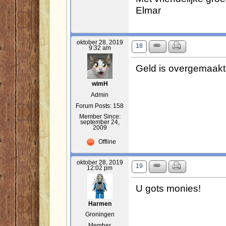
Elmar
oktober 28, 2019
18
9:32 am
Geld is overgemaakt
wimH
Admin
Forum Posts: 158
Member Since:
september 24,
2009
Offline
oktober 28, 2019
19
12:02 pm
U gots monies!
Harmen
Groningen
Member