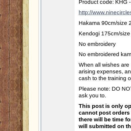
Product code: KHG 
http://www.ninecircl
Hakama 90cm/size 
Kendogi 175cm/size
No embroidery
No embroidered ka
When all wishes are po
arising expenses, an
cash to the training or
Please note: DO NO
ask you to.
This post is only op
cannot post orders 
there will be time 
will submitted on t