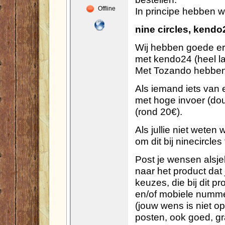
In principe hebben w
Offline
nine circles, kend
Wij hebben goede erv
met kendo24 (heel la
Met Tozando hebben w
Als iemand iets van 
met hoge invoer (dou
(rond 20€).
Als jullie niet weten 
om dit bij ninecircles
Post je wensen alsje
naar het product dat 
keuzes, die bij dit p
en/of mobiele nummer
(jouw wens is niet op v
posten, ook goed, gra