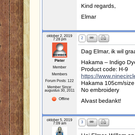
Kind regards,
Elmar
oktober 2, 2019
2
7:28 pm
Dag Elmar, ik wil gra
Hakama – Indigo Dye
Pieter
Member
Product code: H-9
Members
https://www.ninecircl
Forum Posts: 122
Hakama 105cm/size
Member Since:
No embroidery
augustus 30, 2011
Offline
Alvast bedankt!
oktober 5, 2019
3
7:09 am