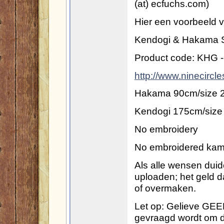
(at) ecfuchs.com)
Hier een voorbeeld v
Kendogi & Hakama S
Product code: KHG 
http://www.ninecircl
Hakama 90cm/size 
Kendogi 175cm/size
No embroidery
No embroidered ka
Als alle wensen duide
uploaden; het geld d
of overmaken.
Let op: Gelieve GEEN
gevraagd wordt om di