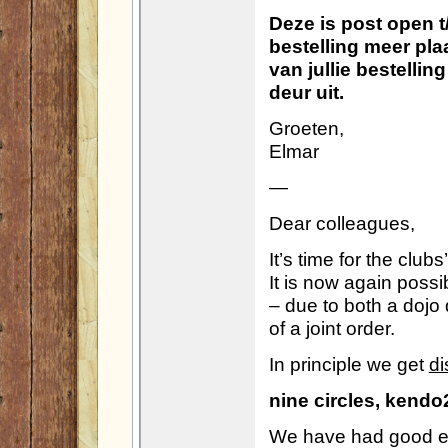
Deze is post open 
bestelling meer plaa
van jullie bestellin
deur uit.
Groeten,
Elmar
—
Dear colleagues,
It’s time for the clu
It is now again poss
– due to both a dojo 
of a joint order.
In principle we get
di
nine circles, kend
We have had good exp