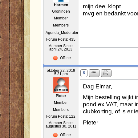
mijn deel klopt
Harmen
Groningen
mvg en bedankt voo
Member
Members
Agenda_Moderator
Forum Posts: 435
Member Since:
april 24, 2013
Offline
oktober 22, 2019
8
5:31 pm
Dag Elmar,
Mijn bestelling wijkt 
Pieter
Member
pond ex VAT, maar in
Members
clubkorting, of is er 
Forum Posts: 122
Pieter
Member Since:
augustus 30, 2011
Offline